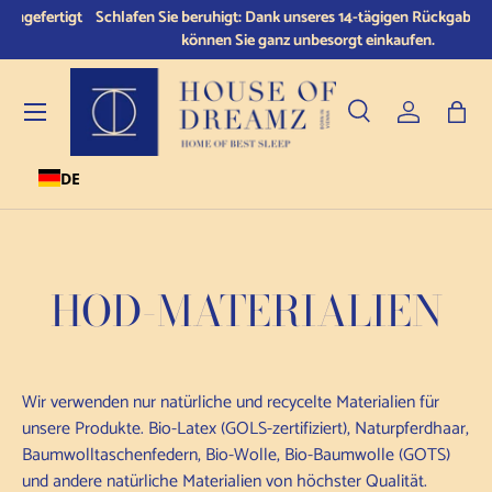
tigt
Schlafen Sie beruhigt: Dank unseres 14-tägigen Rückgaberechts
Zum Inhalt springen
können Sie ganz unbesorgt einkaufen.
Menü
Suche
Einloggen
Tasc
DE
Suche
Produkttyp
Alle
HOD-MATERIALIEN
Wir verwenden nur natürliche und recycelte Materialien für
unsere Produkte.
Bio-Latex (GOLS-zertifiziert), Naturpferdhaar,
Baumwolltaschenfedern, Bio-Wolle, Bio-Baumwolle (GOTS)
und andere natürliche Materialien von höchster Qualität.