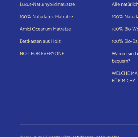
Luxus-Naturhybridmatratze
Alle natürlic
100% Naturlatex-Matratze
100% Naturl
Amici Oceanum Matratze
100% Bio-Wo
Bettkasten aus Holz
100% Bio-B
NOT FOR EVERYONE
Warum sind 
bequem?
WELCHE MAT
FÜR MICH?
© 2026
House Of Dreamz Offizielle Markenseite und Online-Shop.